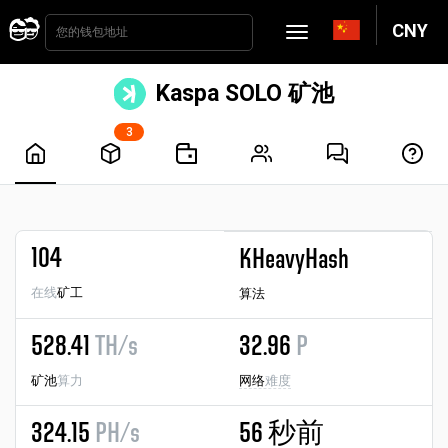
CNY
Kaspa SOLO 矿池
3
104
KHeavyHash
在线
矿工
算法
528.41
TH/s
32.96
P
矿池
算力
网络
难度
324.15
PH/s
56 秒前