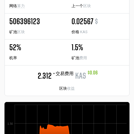
网络
算力
上一个
区块
506396123
0.02567
$
矿池
区块
价格
KAS
52%
1.5%
机率
矿池
费用
$0.06
+ 交易费用
2.312
KAS
区块
收益
1.50