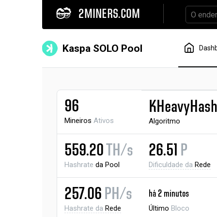
2MINERS.COM
Kaspa SOLO Pool
Dash
96
KHeavyHas
Mineiros
Ativos
Algoritmo
559.20
TH/s
26.51
P
Hashrate
da Pool
Dificuldade da
Rede
257.06
PH/s
há 2 minutos
Hashrate da
Rede
Último
Bloco