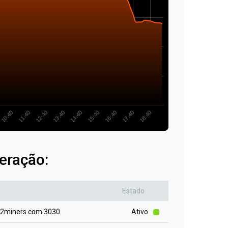
14:40
13:40
12:40
11:40
10:40
18:40
17:40
16:40
15:40
eração:
Estado
.2miners.com:3030
Ativo