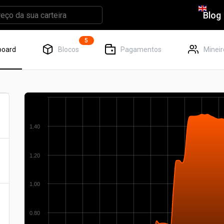
Blog
5
board
Blocos
Pagamentos
Mineir
h
1.40
1.20
1.00
0.80