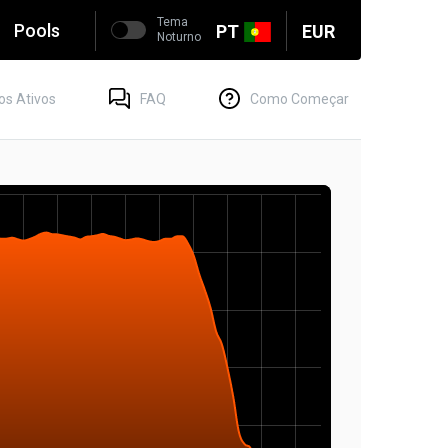
Tema
Pools
PT
EUR
Noturno
os Ativos
FAQ
Como Começar