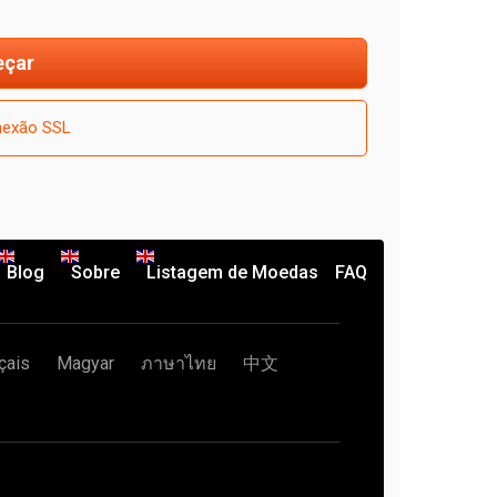
çar
exão SSL
Blog
Sobre
Listagem de Moedas
FAQ
çais
Magyar
ภาษาไทย
中文