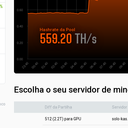
5%
0.60
0.40
Hashrate
da Pool
559.20
TH/s
0.20
0.00
01:40
00:40
23:40
09:40
08:40
07:40
06:40
05:40
04:40
03:40
02:40
Escolha o seu servidor de min
oco
Diff da Partilha
Servidor
512 (2.2T) para GPU
solo-kas