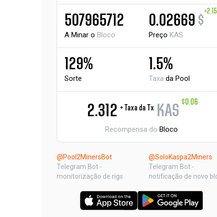
+2.1
507965712
0.02669
$
A Minar o
Bloco
Preço
KAS
129%
1.5%
Sorte
Taxa
da Pool
$0.06
2.312
KAS
+ Taxa da Tx
Recompensa do
Bloco
@Pool2MinersBot
@SoloKaspa2Miners
Telegram Bot -
Telegram Bot -
monitorização de rigs
notificação de novo bl