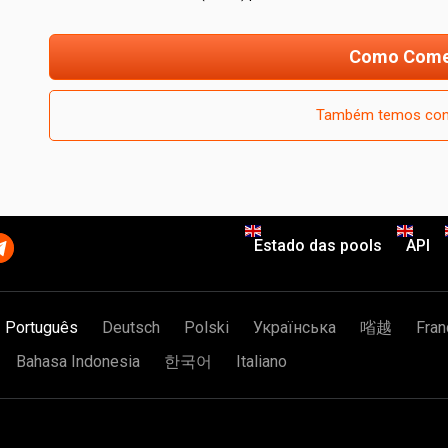
Como Come
Também temos con
Estado das pools
API
Português
Deutsch
Polski
Українська
㗂越
Fran
Bahasa Indonesia
한국어
Italiano