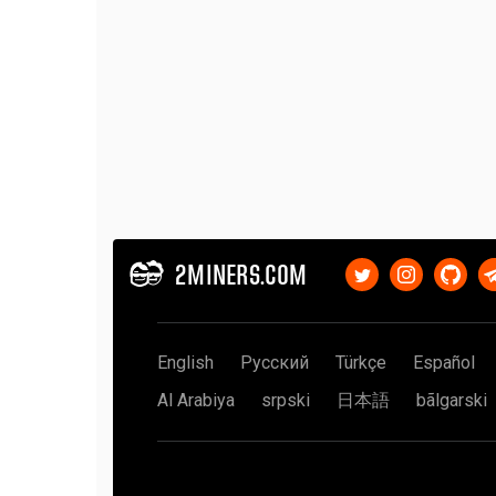
2MINERS.COM
English
Русский
Türkçe
Español
Al Arabiya
srpski
日本語
bãlgarski