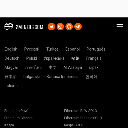
2MINERS.COM
English
Русский
Türkçe
Español
Português
Deutsch
Polski
Українська
㗂越
Français
Magyar
ภาษาไทย
中文
Al Arabiya
srpski
日本語
bãlgarski
Bahasa Indonesia
한국어
Italiano
Ethereum PoW
Ethereum PoW SOLO
Ethereum Classic
Ethereum Classic SOLO
Kaspa
Kaspa SOLO