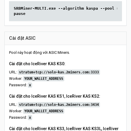
SRBMiner-MULTI.exe --algorithm kaspa --pool solo-k
pause
Cài đặt ASIC
Pool này hoạt động với ASIC Miners.
Cài đặt cho IceRiver KAS KS0:
URL:
stratum+tcp://solo-kas.2miners.com:3333
Worker:
YOUR_WALLET_ADDRESS
Password:
x
Cài đặt cho IceRiver KAS KS1, IceRiver KAS KS2:
URL:
stratum+tcp://solo-kas.2miners.com:3434
Worker:
YOUR_WALLET_ADDRESS
Password:
x
Cài đặt cho IceRiver KAS KS3, IceRiver KAS KS3L, IceRiver