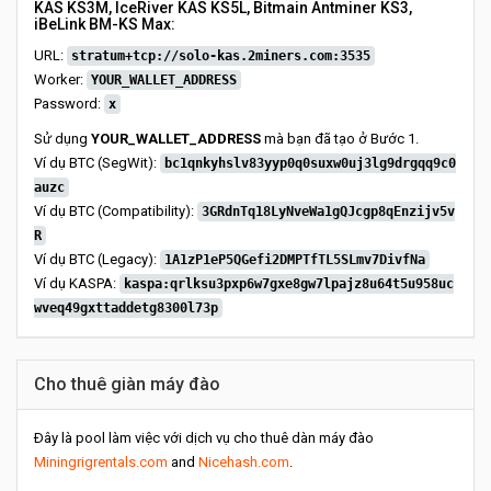
KAS KS3M, IceRiver KAS KS5L, Bitmain Antminer KS3,
iBeLink BM-KS Max:
URL:
stratum+tcp://solo-kas.2miners.com:3535
Worker:
YOUR_WALLET_ADDRESS
Password:
x
Sử dụng
YOUR_WALLET_ADDRESS
mà bạn đã tạo ở Bước 1.
Ví dụ BTC (SegWit):
bc1qnkyhslv83yyp0q0suxw0uj3lg9drgqq9c0
auzc
Ví dụ BTC (Compatibility):
3GRdnTq18LyNveWa1gQJcgp8qEnzijv5v
R
Ví dụ BTC (Legacy):
1A1zP1eP5QGefi2DMPTfTL5SLmv7DivfNa
Ví dụ KASPA:
kaspa:qrlksu3pxp6w7gxe8gw7lpajz8u64t5u958uc
wveq49gxttaddetg8300l73p
Cho thuê giàn máy đào
Đây là pool làm việc với dịch vụ cho thuê dàn máy đào
Miningrigrentals.com
and
Nicehash.com
.