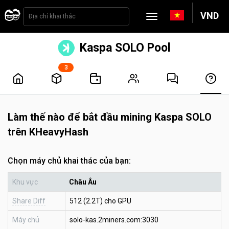
VND
Kaspa SOLO Pool
3
Làm thế nào để bắt đầu mining Kaspa SOLO
trên KHeavyHash
Chọn máy chủ khai thác của bạn:
Khu vực
Châu Âu
Share Diff
512 (2.2T) cho GPU
Máy chủ
solo-kas.2miners.com:3030