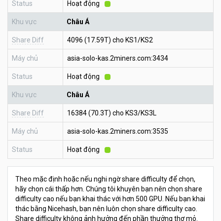
Status
Hoạt động
Khu vực
Châu Á
Share Diff
4096 (17.59T) cho KS1/KS2
Máy chủ
asia-solo-kas.2miners.com:3434
Status
Hoạt động
Khu vực
Châu Á
Share Diff
16384 (70.3T) cho KS3/KS3L
Máy chủ
asia-solo-kas.2miners.com:3535
Status
Hoạt động
Theo mặc định hoặc nếu nghi ngờ share difficulty để chọn,
hãy chọn cái thấp hơn. Chúng tôi khuyên bạn nên chọn share
difficulty cao nếu bạn khai thác với hơn 500 GPU. Nếu bạn khai
thác bằng Nicehash, bạn nên luôn chọn share difficulty cao.
Share difficulty không ảnh hưởng đến phần thưởng thợ mỏ.