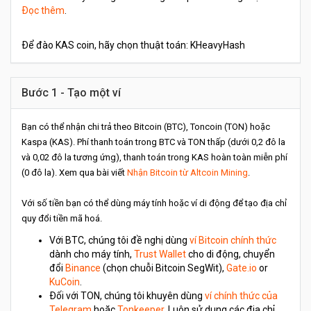
Đọc thêm
.
Để đào KAS coin, hãy chọn thuật toán: KHeavyHash
Bước 1 - Tạo một ví
Bạn có thể nhận chi trả theo Bitcoin (BTC), Toncoin (TON) hoặc
Kaspa (KAS). Phí thanh toán trong BTC và TON thấp (dưới 0,2 đô la
và 0,02 đô la tương ứng), thanh toán trong KAS hoàn toàn miễn phí
(0 đô la). Xem qua bài viết
Nhận Bitcoin từ Altcoin Mining
.
Với số tiền bạn có thể dùng máy tính hoặc ví di động để tạo địa chỉ
quy đổi tiền mã hoá.
Với BTC, chúng tôi đề nghị dùng
ví Bitcoin chính thức
dành cho máy tính,
Trust Wallet
cho di động, chuyển
đổi
Binance
(chọn chuỗi Bitcoin SegWit),
Gate.io
or
KuCoin
.
Đối với TON, chúng tôi khuyên dùng
ví chính thức của
Telegram
hoặc
Tonkeeper
. Luôn sử dụng các địa chỉ