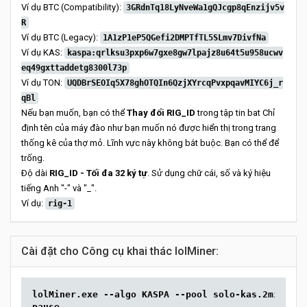
Ví dụ BTC (Compatibility):
3GRdnTq18LyNveWa1gQJcgp8qEnzijv5v
R
Ví dụ BTC (Legacy):
1A1zP1eP5QGefi2DMPTfTL5SLmv7DivfNa
Ví dụ KAS:
kaspa:qrlksu3pxp6w7gxe8gw7lpajz8u64t5u958ucwv
eq49gxttaddetg8300l73p
Ví dụ TON:
UQDBrSEOIq5X78ghOTQIn6QzjXYrcqPvxpqavMIYC6j_r
qBl
Nếu bạn muốn, bạn có thể
Thay đổi RIG_ID
trong tập tin bat Chỉ
định tên của máy đào như bạn muốn nó được hiển thị trong trang
thống kê của thợ mỏ. Lĩnh vực này không bắt buộc. Bạn có thể để
trống.
Độ dài
RIG_ID - Tối đa 32 ký tự
. Sử dụng chữ cái, số và ký hiệu
tiếng Anh "-" và "_".
Ví dụ:
rig-1
Cài đặt cho Công cụ khai thác lolMiner:
lolMiner.exe --algo KASPA --pool solo-kas.2miners.
pause