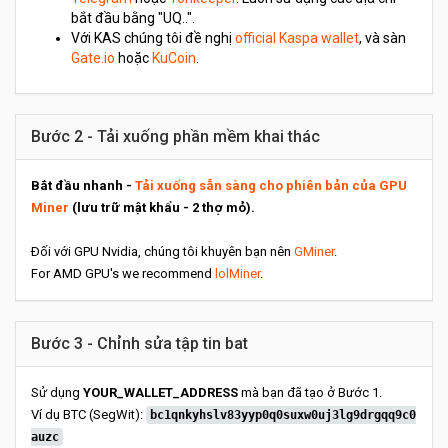
bắt đầu bằng "UQ..".
Với KAS chúng tôi đề nghị
official Kaspa wallet
, và sàn
Gate.io
hoặc
KuCoin
.
Bước 2 - Tải xuống phần mềm khai thác
Bắt đầu nhanh -
Tải xuống sẵn sàng cho phiên bản của GPU
Miner
(lưu trữ mật khẩu - 2 thợ mỏ).
Đối với GPU Nvidia, chúng tôi khuyên bạn nên
GMiner
.
For AMD GPU's we recommend
lolMiner
.
Bước 3 - Chỉnh sửa tập tin bat
Sử dụng
YOUR_WALLET_ADDRESS
mà bạn đã tạo ở Bước 1.
Ví dụ BTC (SegWit):
bc1qnkyhslv83yyp0q0suxw0uj3lg9drgqq9c0
auzc