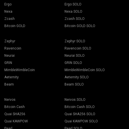
Ergo
Ergo SOLO
Nexa
Nexa SOLO
Zcash
Zcash SOLO
Bitcoin GOLD
Bitcoin GOLD SOLO
Zephyr
Zephyr SOLO
Ravencoin
Ravencoin SOLO
Neurai
Neurai SOLO
GRIN
GRIN SOLO
MimbleWimbleCoin
MimbleWimbleCoin SOLO
Aeternity
Aeternity SOLO
Beam
Beam SOLO
Nervos
Nervos SOLO
Bitcoin Cash
Bitcoin Cash SOLO
Quai SHA256
Quai SHA256 SOLO
Quai KAWPOW
Quai KAWPOW SOLO
Pearl
Pearl SOLO