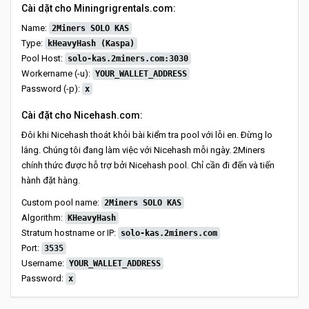
Cài dặt cho Miningrigrentals.com:
Name:
2Miners SOLO KAS
Type:
kHeavyHash (Kaspa)
Pool Host:
solo-kas.2miners.com:3030
Workername (-u):
YOUR_WALLET_ADDRESS
Password (-p):
x
Cài đặt cho Nicehash.com:
Đôi khi Nicehash thoát khỏi bài kiểm tra pool với lỗi en. Đừng lo
lắng. Chúng tôi đang làm việc với Nicehash mỗi ngày. 2Miners
chính thức được hỗ trợ bởi Nicehash pool. Chỉ cần đi đến và tiến
hành đặt hàng.
Custom pool name:
2Miners SOLO KAS
Algorithm:
KHeavyHash
Stratum hostname or IP:
solo-kas.2miners.com
Port:
3535
Username:
YOUR_WALLET_ADDRESS
Password:
x