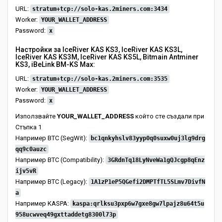
URL:
stratum+tcp://solo-kas.2miners.com:3434
Worker:
YOUR_WALLET_ADDRESS
Password:
x
Настройки за IceRiver KAS KS3, IceRiver KAS KS3L,
IceRiver KAS KS3M, IceRiver KAS KS5L, Bitmain Antminer
KS3, iBeLink BM-KS Max:
URL:
stratum+tcp://solo-kas.2miners.com:3535
Worker:
YOUR_WALLET_ADDRESS
Password:
x
Използвайте
YOUR_WALLET_ADDRESS
който сте създали при
Стъпка 1
Например BTC (SegWit):
bc1qnkyhslv83yyp0q0suxw0uj3lg9drg
qq9c0auzc
Например BTC (Compatibility):
3GRdnTq18LyNveWa1gQJcgp8qEnz
ijv5vR
Например BTC (Legacy):
1A1zP1eP5QGefi2DMPTfTL5SLmv7DivfN
a
Например KASPA:
kaspa:qrlksu3pxp6w7gxe8gw7lpajz8u64t5u
958ucwveq49gxttaddetg8300l73p