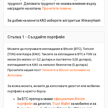
трудност. Дяловата трудност не оказва влияние върху
наградите на копача.
Прочетете повече
.
За добив на монета KAS изберете алгоритъм: KHeavyHash
Стъпка 1 - Създайте портфейл
Можете да получавате изплащания в Bitcoin (BTC), Toncoin
(TON) или Kaspa (KAS). Таксите за изплащане в BTC и TON са
ниски (по-малко от 0,2 долара и съответно 0,02 долара),
изплащанията в KAS са напълно безплатни (0 долара).
Прочетете нашия пост
Печелете в Bitcoin за Копаене на
Алткойни
.
За всяка монета, можете да използвате десктоп или мобилен
портфейл в крипто борса.
За BTC препоръчваме
официалния Bitcoin
портфейл
за десктоп,
Trust Wallet
за мобилно и за