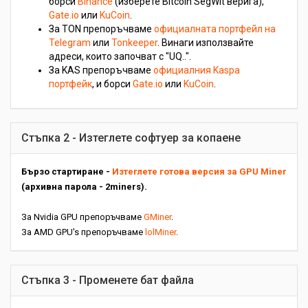
борси
Binance
(изберете Bitcoin SegWit верига),
Gate.io
или
KuCoin
.
За TON препоръчваме
официалната портфейл на
Telegram
или
Tonkeeper
. Винаги използвайте
адреси, които започват с "UQ..".
За KAS препоръчваме
официалния Kaspa
портфейк
, и борси
Gate.io
или
KuCoin
.
Стъпка 2 - Изтеглете софтуер за копаене
Бързо стартиране -
Изтеглете готова версия за GPU Miner
(архивна парола - 2miners).
За Nvidia GPU препоръчваме
GMiner
.
За AMD GPU's препоръчваме
lolMiner
.
Стъпка 3 - Променете бат файла