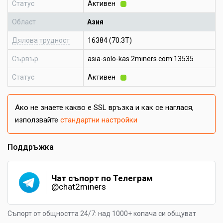
Статус
Активен
Област
Азия
Дялова трудност
16384 (70.3T)
Сървър
asia-solo-kas.2miners.com:13535
Статус
Активен
Ако не знаете какво е SSL връзка и как се наглася,
използвайте
стандартни настройки
Поддръжка
Чат съпорт по Телеграм
@chat2miners
Съпорт от общността 24/7: над 1000+ копача си общуват