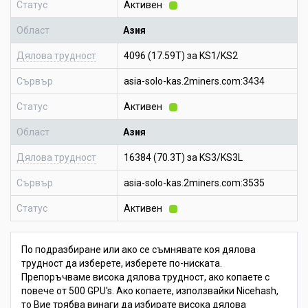
Статус
Активен
Област
Азия
Дялова трудност
4096 (17.59T) за KS1/KS2
Сървър
asia-solo-kas.2miners.com:3434
Статус
Активен
Област
Азия
Дялова трудност
16384 (70.3T) за KS3/KS3L
Сървър
asia-solo-kas.2miners.com:3535
Статус
Активен
По подразбиране или ако се съмнявате коя дялова
трудност да изберете, изберете по-ниската.
Препоръчваме висока дялова трудност, ако копаете с
повече от 500 GPU's. Ако копаете, използвайки Nicehash,
то Вие трябва винаги да избирате висока дялова