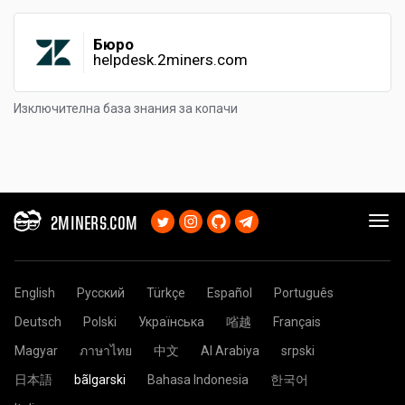
Бюро
helpdesk.2miners.com
Изключителна база знания за копачи
2MINERS.COM
English
Русский
Türkçe
Español
Português
Deutsch
Polski
Українська
㗂越
Français
Magyar
ภาษาไทย
中文
Al Arabiya
srpski
日本語
bãlgarski
Bahasa Indonesia
한국어