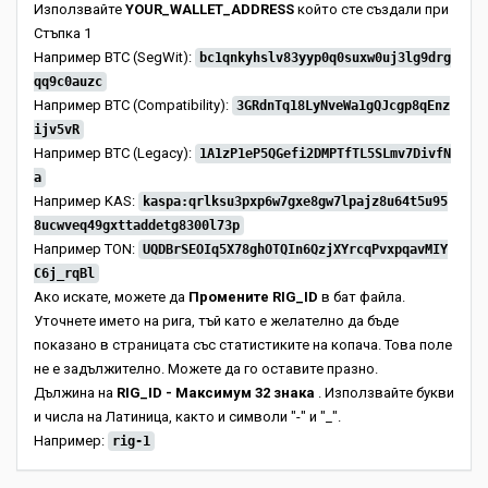
Използвайте
YOUR_WALLET_ADDRESS
който сте създали при
Стъпка 1
Например BTC (SegWit):
bc1qnkyhslv83yyp0q0suxw0uj3lg9drg
qq9c0auzc
Например BTC (Compatibility):
3GRdnTq18LyNveWa1gQJcgp8qEnz
ijv5vR
Например BTC (Legacy):
1A1zP1eP5QGefi2DMPTfTL5SLmv7DivfN
a
Например KAS:
kaspa:qrlksu3pxp6w7gxe8gw7lpajz8u64t5u95
8ucwveq49gxttaddetg8300l73p
Например TON:
UQDBrSEOIq5X78ghOTQIn6QzjXYrcqPvxpqavMIY
C6j_rqBl
Ако искате, можете да
Промените RIG_ID
в бат файла.
Уточнете името на рига, тъй като е желателно да бъде
показано в страницата със статистиките на копача. Това поле
не е задължително. Можете да го оставите празно.
Дължина на
RIG_ID - Максимум 32 знака
. Използвайте букви
и числа на Латиница, както и символи "-" и "_".
Например:
rig-1