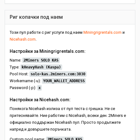
Риг копачки под наем
Този пул работи с риг услуги под наем
Miningrigrentals.com
и
Nicehash.com
.
Настройки за Miningrigrentals.com:
Name:
2Miners SOLO KAS
Type:
kHeavyHash (Kaspa)
Pool Host:
solo-kas.2miners.com:3030
Workername (-u):
YOUR_WALLET_ADDRESS
Password (-p):
x
Настройки за Nicehash.com:
Понякога Nicehash излиза от пул теста с грешка. Не се
притеснявайте. Ние работим с Nicehash, всеки ден. 2Miners е
официално поддържан Nicehash пул. Просто продължете
напред и довършете поръчката.
Custom pool name:
2Miners SOLO KAS