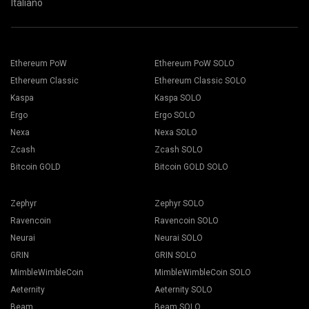
Italiano
Ethereum PoW
Ethereum PoW SOLO
Ethereum Classic
Ethereum Classic SOLO
Kaspa
Kaspa SOLO
Ergo
Ergo SOLO
Nexa
Nexa SOLO
Zcash
Zcash SOLO
Bitcoin GOLD
Bitcoin GOLD SOLO
Zephyr
Zephyr SOLO
Ravencoin
Ravencoin SOLO
Neurai
Neurai SOLO
GRIN
GRIN SOLO
MimbleWimbleCoin
MimbleWimbleCoin SOLO
Aeternity
Aeternity SOLO
Beam
Beam SOLO