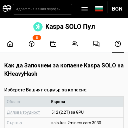
BGN
Kaspa SOLO Пул
8
Как да Започнем за копаене Kaspa SOLO на
KHeavyHash
Изберете Вашият сървър за копаене:
Област
Европа
Дялова трудност
512 (2.2T) за GPU
Сървър
solo-kas.2miners.com:3030