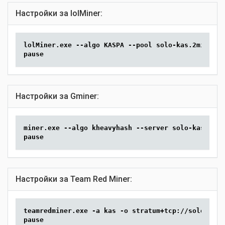
Настройки за lolMiner:
lolMiner.exe --algo KASPA --pool solo-kas.2miners.
pause
Настройки за Gminer:
miner.exe --algo kheavyhash --server solo-kas.2min
pause
Настройки за Team Red Miner:
teamredminer.exe -a kas -o stratum+tcp://solo-kas.
pause