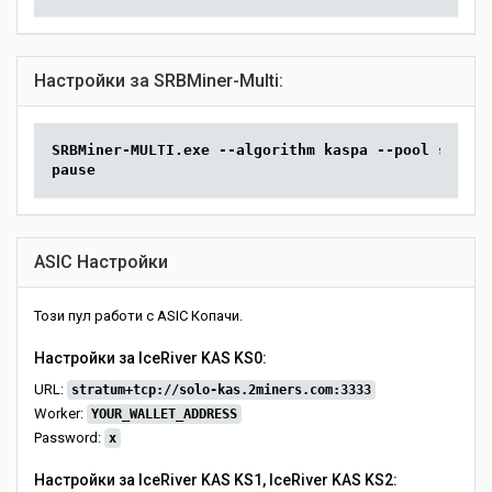
Настройки за SRBMiner-Multi:
SRBMiner-MULTI.exe --algorithm kaspa --pool solo-k
pause
ASIC Настройки
Този пул работи с ASIC Копачи.
Настройки за IceRiver KAS KS0:
URL:
stratum+tcp://solo-kas.2miners.com:3333
Worker:
YOUR_WALLET_ADDRESS
Password:
x
Настройки за IceRiver KAS KS1, IceRiver KAS KS2: