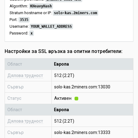
Algorithm:
KHeavyHash
Stratum hostname or IP:
solo-kas.2miners.com
Port:
3535
Username:
YOUR_WALLET_ADDRESS
Password:
x
Настройки за SSL връзка за опитни потребители:
Област
Европа
Дялова трудност
512 (2.2T)
Сървър
solo-kas.2miners.com:13030
Статус
Активен
Област
Европа
Дялова трудност
512 (2.2T)
Сървър
solo-kas.2miners.com:13333