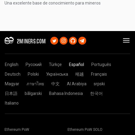
Una excelente base de conocimiento para mineros
2MINERS.COM
English
Русский
Türkçe
Español
Português
Deutsch
Polski
Українська
㗂越
Français
Magyar
ภาษาไทย
中文
Al Arabiya
srpski
日本語
bãlgarski
Bahasa Indonesia
한국어
Italiano
Ethereum PoW
Ethereum PoW SOLO