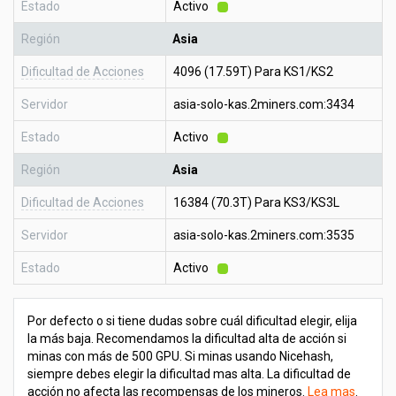
Estado
Activo
Región
Asia
Dificultad de Acciones
4096 (17.59T) Para KS1/KS2
Servidor
asia-solo-kas.2miners.com:3434
Estado
Activo
Región
Asia
Dificultad de Acciones
16384 (70.3T) Para KS3/KS3L
Servidor
asia-solo-kas.2miners.com:3535
Estado
Activo
Por defecto o si tiene dudas sobre cuál dificultad elegir, elija
la más baja. Recomendamos la dificultad alta de acción si
minas con más de 500 GPU. Si minas usando Nicehash,
siempre debes elegir la dificultad mas alta. La dificultad de
acción no afecta las recompensas de los mineros.
Lea mas
.