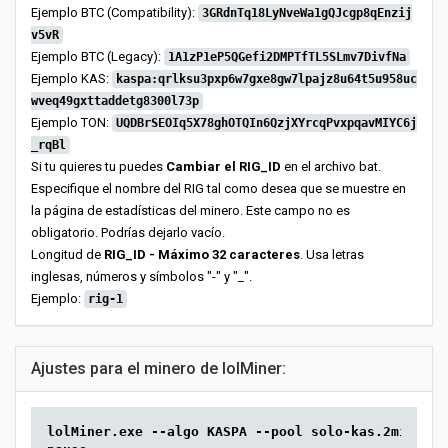
Ejemplo BTC (Compatibility):
3GRdnTq18LyNveWa1gQJcgp8qEnzij
v5vR
Ejemplo BTC (Legacy):
1A1zP1eP5QGefi2DMPTfTL5SLmv7DivfNa
Ejemplo KAS:
kaspa:qrlksu3pxp6w7gxe8gw7lpajz8u64t5u958uc
wveq49gxttaddetg8300l73p
Ejemplo TON:
UQDBrSEOIq5X78ghOTQIn6QzjXYrcqPvxpqavMIYC6j
_rqBl
Si tu quieres tu puedes
Cambiar el RIG_ID
en el archivo bat.
Especifique el nombre del RIG tal como desea que se muestre en
la página de estadísticas del minero. Este campo no es
obligatorio. Podrías dejarlo vacío.
Longitud de
RIG_ID - Máximo 32 caracteres
. Usa letras
inglesas, números y símbolos "-" y "_".
Ejemplo:
rig-1
Ajustes para el minero de lolMiner:
lolMiner.exe --algo KASPA --pool solo-kas.2miners.