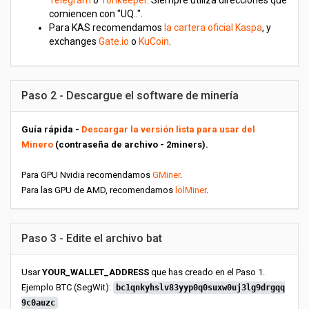
Telegram
o
Tonkeeper
. Siempre utiliza direcciones que
comiencen con "UQ..".
Para KAS recomendamos
la cartera oficial Kaspa
, y
exchanges
Gate.io
o
KuCoin
.
Paso 2 - Descargue el software de minería
Guía rápida -
Descargar la versión lista para usar del
Minero
(contraseña de archivo - 2miners).
Para GPU Nvidia recomendamos
GMiner
.
Para las GPU de AMD, recomendamos
lolMiner
.
Paso 3 - Edite el archivo bat
Usar
YOUR_WALLET_ADDRESS
que has creado en el Paso 1.
Ejemplo BTC (SegWit):
bc1qnkyhslv83yyp0q0suxw0uj3lg9drgqq
9c0auzc