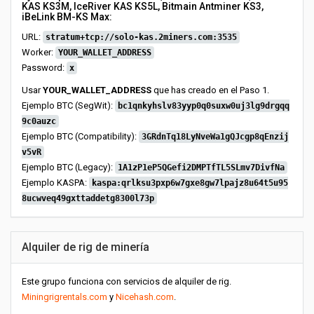
KAS KS3M, IceRiver KAS KS5L, Bitmain Antminer KS3,
iBeLink BM-KS Max:
URL:
stratum+tcp://solo-kas.2miners.com:3535
Worker:
YOUR_WALLET_ADDRESS
Password:
x
Usar
YOUR_WALLET_ADDRESS
que has creado en el Paso 1.
Ejemplo BTC (SegWit):
bc1qnkyhslv83yyp0q0suxw0uj3lg9drgqq
9c0auzc
Ejemplo BTC (Compatibility):
3GRdnTq18LyNveWa1gQJcgp8qEnzij
v5vR
Ejemplo BTC (Legacy):
1A1zP1eP5QGefi2DMPTfTL5SLmv7DivfNa
Ejemplo KASPA:
kaspa:qrlksu3pxp6w7gxe8gw7lpajz8u64t5u95
8ucwveq49gxttaddetg8300l73p
Alquiler de rig de minería
Este grupo funciona con servicios de alquiler de rig.
Miningrigrentals.com
y
Nicehash.com
.