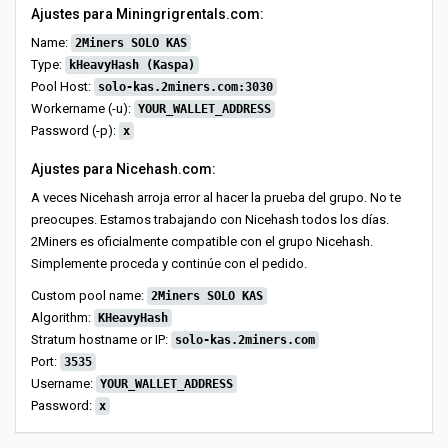
Ajustes para Miningrigrentals.com:
Name:
2Miners SOLO KAS
Type:
kHeavyHash (Kaspa)
Pool Host:
solo-kas.2miners.com:3030
Workername (-u):
YOUR_WALLET_ADDRESS
Password (-p):
x
Ajustes para Nicehash.com:
A veces Nicehash arroja error al hacer la prueba del grupo. No te
preocupes. Estamos trabajando con Nicehash todos los días.
2Miners es oficialmente compatible con el grupo Nicehash.
Simplemente proceda y continúe con el pedido.
Custom pool name:
2Miners SOLO KAS
Algorithm:
KHeavyHash
Stratum hostname or IP:
solo-kas.2miners.com
Port:
3535
Username:
YOUR_WALLET_ADDRESS
Password:
x