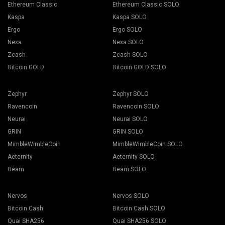
Ethereum Classic
Ethereum Classic SOLO
Kaspa
Kaspa SOLO
Ergo
Ergo SOLO
Nexa
Nexa SOLO
Zcash
Zcash SOLO
Bitcoin GOLD
Bitcoin GOLD SOLO
Zephyr
Zephyr SOLO
Ravencoin
Ravencoin SOLO
Neurai
Neurai SOLO
GRIN
GRIN SOLO
MimbleWimbleCoin
MimbleWimbleCoin SOLO
Aeternity
Aeternity SOLO
Beam
Beam SOLO
Nervos
Nervos SOLO
Bitcoin Cash
Bitcoin Cash SOLO
Quai SHA256
Quai SHA256 SOLO