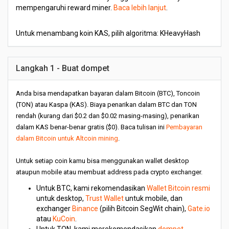
mempengaruhi reward miner.
Baca lebih lanjut
.
Untuk menambang koin KAS, pilih algoritma: KHeavyHash
Langkah 1 - Buat dompet
Anda bisa mendapatkan bayaran dalam Bitcoin (BTC), Toncoin
(TON) atau Kaspa (KAS). Biaya penarikan dalam BTC dan TON
rendah (kurang dari $0.2 dan $0.02 masing-masing), penarikan
dalam KAS benar-benar gratis ($0). Baca tulisan ini
Pembayaran
dalam Bitcoin untuk Altcoin mining
.
Untuk setiap coin kamu bisa menggunakan wallet desktop
ataupun mobile atau membuat address pada crypto exchanger.
Untuk BTC, kami rekomendasikan
Wallet Bitcoin resmi
untuk desktop,
Trust Wallet
untuk mobile, dan
exchanger
Binance
(pilih Bitcoin SegWit chain),
Gate.io
atau
KuCoin
.