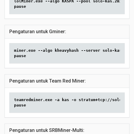
lolMiner.exe --algo KASPA --pool solo-kas.2miners.
pause
Pengaturan untuk Gminer:
miner.exe --algo kheavyhash --server solo-kas.2min
pause
Pengaturan untuk Team Red Miner:
teamredminer.exe -a kas -o stratum+tcp://solo-kas.
pause
Pengaturan untuk SRBMiner-Multi: