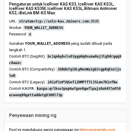
Pengaturan untuk IceRiver KAS KS3, IceRiver KAS KS3L,
IceRiver KAS KS3M, IceRiver KAS KS5L, Bitmain Antminer
KS3, iBeLink BM-KS Max:
URL:
stratum+tcp://solo-kas.2miners.com:3535
Worker:
YOUR_WALLET_ADDRESS
Password:
x
Gunakan
YOUR_WALLET_ADDRESS
yang sudah dibuat pada
langkah 1.
Contoh BTC (SegWit):
bc1qnkyhslv83yyp0q0suxw0uj3lg9drgqq9
c0auzc
Contoh BTC (Compatibility):
3GRdnTq18LyNveWa1gQJcgp8qEnzijv
5vR
Contoh BTC (Legacy):
1A1zP1eP5QGefi2DMPTfTL5SLmv7DivfNa
Contoh KASPA:
kaspa:qrlksu3pxp6w7gxe8gw7lpajz8u64t5u958
ucwveq49gxttaddetg8300l73p
Penyewaan mining rig
Pool ini mendukung servis penyewaan rig
Miningrigrentals.com