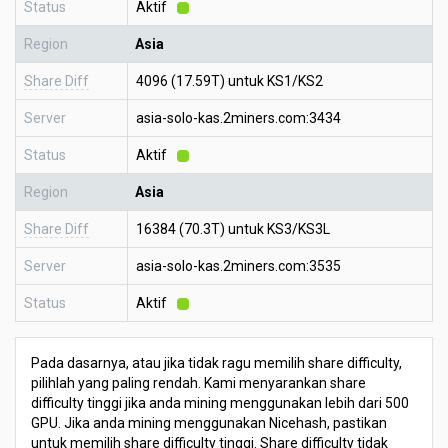
Status
Aktif
Region
Asia
Share Diff
4096 (17.59T) untuk KS1/KS2
Server
asia-solo-kas.2miners.com:3434
Status
Aktif
Region
Asia
Share Diff
16384 (70.3T) untuk KS3/KS3L
Server
asia-solo-kas.2miners.com:3535
Status
Aktif
Pada dasarnya, atau jika tidak ragu memilih share difficulty,
pilihlah yang paling rendah. Kami menyarankan share
difficulty tinggi jika anda mining menggunakan lebih dari 500
GPU. Jika anda mining menggunakan Nicehash, pastikan
untuk memilih share difficulty tinggi. Share difficulty tidak