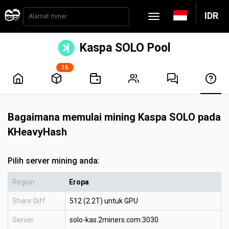
IDR
Kaspa SOLO Pool
16
Bagaimana memulai mining Kaspa SOLO pada
KHeavyHash
Pilih server mining anda:
Region
Eropa
Share Diff
512 (2.2T) untuk GPU
Server
solo-kas.2miners.com:3030