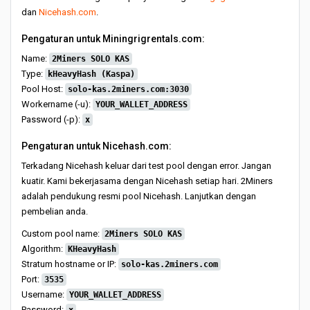
dan
Nicehash.com
.
Pengaturan untuk Miningrigrentals.com:
Name:
2Miners SOLO KAS
Type:
kHeavyHash (Kaspa)
Pool Host:
solo-kas.2miners.com:3030
Workername (-u):
YOUR_WALLET_ADDRESS
Password (-p):
x
Pengaturan untuk Nicehash.com:
Terkadang Nicehash keluar dari test pool dengan error. Jangan
kuatir. Kami bekerjasama dengan Nicehash setiap hari. 2Miners
adalah pendukung resmi pool Nicehash. Lanjutkan dengan
pembelian anda.
Custom pool name:
2Miners SOLO KAS
Algorithm:
KHeavyHash
Stratum hostname or IP:
solo-kas.2miners.com
Port:
3535
Username:
YOUR_WALLET_ADDRESS
Password: