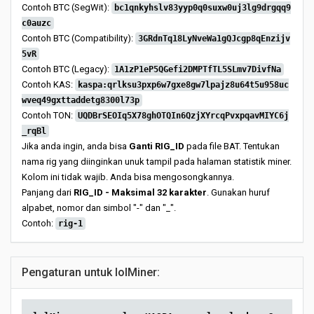
Contoh BTC (SegWit):
bc1qnkyhslv83yyp0q0suxw0uj3lg9drgqq9
c0auzc
Contoh BTC (Compatibility):
3GRdnTq18LyNveWa1gQJcgp8qEnzijv
5vR
Contoh BTC (Legacy):
1A1zP1eP5QGefi2DMPTfTL5SLmv7DivfNa
Contoh KAS:
kaspa:qrlksu3pxp6w7gxe8gw7lpajz8u64t5u958uc
wveq49gxttaddetg8300l73p
Contoh TON:
UQDBrSEOIq5X78ghOTQIn6QzjXYrcqPvxpqavMIYC6j
_rqBl
Jika anda ingin, anda bisa
Ganti RIG_ID
pada file BAT. Tentukan
nama rig yang diinginkan unuk tampil pada halaman statistik miner.
Kolom ini tidak wajib. Anda bisa mengosongkannya.
Panjang dari
RIG_ID - Maksimal 32 karakter
. Gunakan huruf
alpabet, nomor dan simbol "-" dan "_".
Contoh:
rig-1
Pengaturan untuk lolMiner: