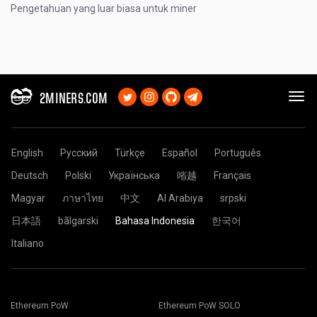
Pengetahuan yang luar biasa untuk miner
2MINERS.COM
English
Русский
Türkçe
Español
Português
Deutsch
Polski
Українська
㗂越
Français
Magyar
ภาษาไทย
中文
Al Arabiya
srpski
日本語
bãlgarski
Bahasa Indonesia
한국어
Italiano
Ethereum PoW
Ethereum PoW SOLO