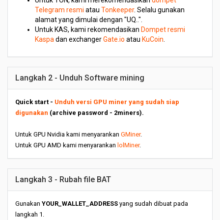
Untuk TON, kami merekomendasikan
dompet
Telegram resmi
atau
Tonkeeper
. Selalu gunakan
alamat yang dimulai dengan "UQ..".
Untuk KAS, kami rekomendasikan
Dompet resmi
Kaspa
dan exchanger
Gate.io
atau
KuCoin
.
Langkah 2 - Unduh Software mining
Quick start -
Unduh versi GPU miner yang sudah siap
digunakan
(archive password - 2miners).
Untuk GPU Nvidia kami menyarankan
GMiner
.
Untuk GPU AMD kami menyarankan
lolMiner
.
Langkah 3 - Rubah file BAT
Gunakan
YOUR_WALLET_ADDRESS
yang sudah dibuat pada
langkah 1.