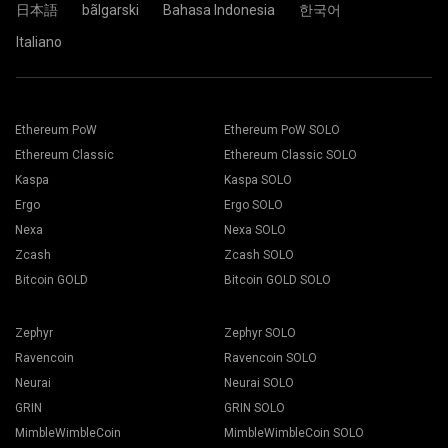
日本語
bãlgarski
Bahasa Indonesia
한국어
Italiano
Cüzdan adresinizi Address alanına yapıştırın ve aşağıdaki
Uygun madencilik yazılımını seçin. Önerilen madencilik
Name alanına adını yazın. Create düğmesine basın.
yazılımı "
Nasıl başlatılır
" sayfasında bulunabilir. Kaydet
2Miners madencilik havuzunu seçin. Açılır pencere
butonuna basın.
görüntülendiğinde size en yakın sunucu konumunu seçin.
Çalışanlar sekmesine gidin.
EU, Avrupa için varsayılan konumdur.
Madencilik teçhizatlarınızı seçin ve Madencilik butonuna
basın.
Ethereum PoW
Ethereum PoW SOLO
Ethereum Classic
Ethereum Classic SOLO
Kaspa
Kaspa SOLO
Ergo
Ergo SOLO
Nexa
Nexa SOLO
Zcash
Zcash SOLO
Açılır listeden Cüzdanınızı, Coin'inizi ve Madencinizi seçin.
Bitcoin GOLD
Bitcoin GOLD SOLO
Zephyr
Zephyr SOLO
Ravencoin
Ravencoin SOLO
Madenciliği başlatmak için Tümüne uygula butonuna basın.
Neurai
Neurai SOLO
GRIN
GRIN SOLO
MimbleWimbleCoin
MimbleWimbleCoin SOLO