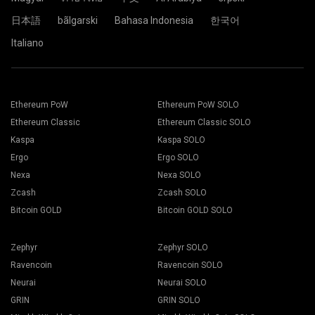
wydobywczej, a proces wydobycia rozpoczyna się
automatycznie.
日本語
bãlgarski
Bahasa Indonesia
한국어
Wszystko jest gotowe. Twoje urządzenie górnicze
wydobywa w kopalni 2Miners.
Italiano
Wybierz odpowiednie oprogramowanie górnicze. Zalecane
oprogramowanie górnicze znajdziesz na stronie "
Jak
Wklej adres swojego portfela w pole Address i wpisz jego
zacząć
". Kliknij na przycisk Zapisz.
nazwę w polu Name poniżej. Naciśnij przycisk Create.
Ethereum PoW
Ethereum PoW SOLO
Przejść do zakładki Pracownicy.
Wybierz kopalnię górniczą 2Miners. Gdy pojawi się
Wybierz swoje platformy wydobywcze i wciśnij przycisk
Ethereum Classic
Ethereum Classic SOLO
wyskakujące okienko, wybierz najbliższą lokalizację
Kopanie.
serwera. Domyślną lokalizacją dla Europy jest EU.
Kaspa
Kaspa SOLO
Ergo
Ergo SOLO
Nexa
Nexa SOLO
Zcash
Zcash SOLO
Bitcoin GOLD
Bitcoin GOLD SOLO
Wybierz swój portfel, monety i górnika z rozwijanej listy.
Zephyr
Zephyr SOLO
Ravencoin
Ravencoin SOLO
Neurai
Neurai SOLO
Naciśnij przycisk Zastosuj do wszystkich, aby rozpocząć
GRIN
GRIN SOLO
wydobycie.